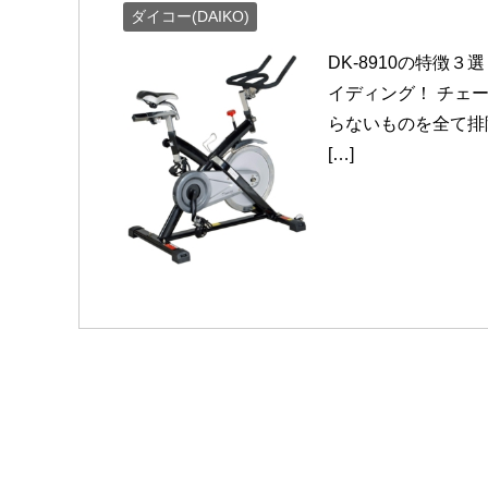
ダイコー(DAIKO)
DK-8910の特徴
イディング！ チェ
らないものを全て排除
[…]