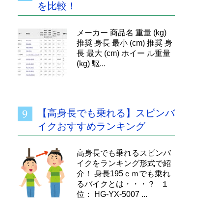
を比較！
メーカー 商品名 重量 (kg)
推奨 身長 最小 (cm) 推奨 身
長 最大 (cm) ホイー ル重量
(kg) 駆...
【高身長でも乗れる】スピンバ
イクおすすめランキング
高身長でも乗れるスピンバ
イクをランキング形式で紹
介！ 身長195ｃｍでも乗れ
るバイクとは・・・？ １
位： HG-YX-5007 ...